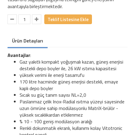
avantajıyla birleştirmektedir.
Teklif Listesine Ekle
Ürün Detayları
Avantajlar
:
Gaz yakıtlı kompakt yoğuşmalı kazan, güneş enerjisi
destekli depo boyler ile, 26 kW ıstıma kapasitesi
yüksek verimi ile enerji tasarrufu
170 litre hacminde güneş enerjisi destekli, emaye
kaplı depo boyler
Sıcak su güç tanım sayısı NL=2,0
Paslanmaz çelik Inox-Radial ısıtma yüzeyi sayesinde
uzun ömrüne sahip modülasyonlu MatriX-brülör -
yüksek sıcaklıkardan etkilenmez
% 10 - 100 geniş modülasyon aralığı
Renkli dokunmatik ekranlı, kullanımı kolay Vitotronic
kontrol paneli